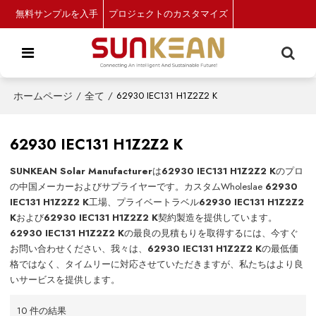
無料サンプルを入手
プロジェクトのカスタマイズ
ホームページ
/
全て
/
62930 IEC131 H1Z2Z2 K
62930 IEC131 H1Z2Z2 K
SUNKEAN Solar Manufacturer
は
62930 IEC131 H1Z2Z2 K
のプロ
の中国メーカーおよびサプライヤーです。カスタムWholeslae
62930
IEC131 H1Z2Z2 K
工場、プライベートラベル
62930 IEC131 H1Z2Z2
K
および
62930 IEC131 H1Z2Z2 K
契約製造を提供しています。
62930 IEC131 H1Z2Z2 K
の最良の見積もりを取得するには、今すぐ
お問い合わせください、我々は、
62930 IEC131 H1Z2Z2 K
の最低価
格ではなく、タイムリーに対応させていただきますが、私たちはより良
いサービスを提供します。
10 件の結果