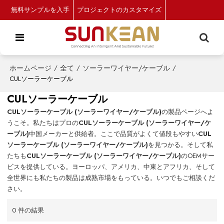
無料サンプルを入手
プロジェクトのカスタマイズ
ホームページ
/
全て
/
ソーラーワイヤー/ケーブル
/
CULソーラーケーブル
CULソーラーケーブル
CULソーラーケーブル (ソーラーワイヤー/ケーブル)
の製品ページへよ
うこそ。私たちはプロの
CULソーラーケーブル (ソーラーワイヤー/ケ
ーブル)
中国メーカーと供給者。ここで品質がよくて値段もやすい
CUL
ソーラーケーブル (ソーラーワイヤー/ケーブル)
を見つかる。そして私
たちも
CULソーラーケーブル (ソーラーワイヤー/ケーブル)
のOEMサー
ビスを提供している。ヨーロッパ、アメリカ、中東とアフリカ、そして
全世界にも私たちの製品は成熟市場をもっている。いつでもご相談くだ
さい。
0 件の結果