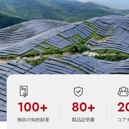
100
+
80
+
2
独自の知的財産
製品証明書
コア