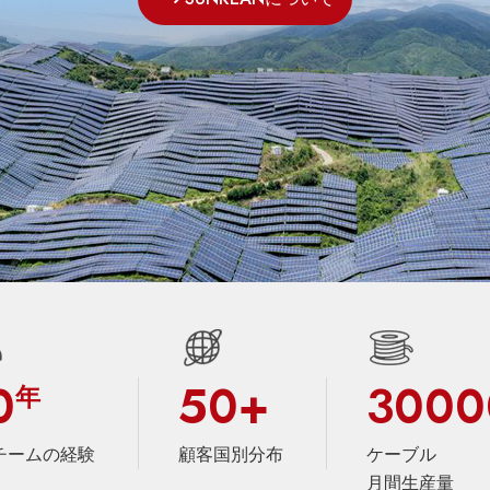
0
50
+
3000
年
チームの経験
顧客国別分布
ケーブル
月間生産量