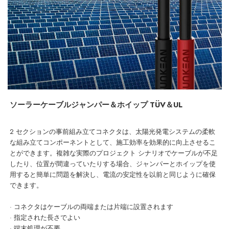
ソーラーケーブルジャンパー＆ホイップ TÜV＆UL
2 セクションの事前組み立てコネクタは、太陽光発電システムの柔軟
な組み立てコンポーネントとして、施工効率を効果的に向上させるこ
とができます。複雑な実際のプロジェクト シナリオでケーブルが不足
したり、位置が間違っていたりする場合、ジャンパーとホイップを使
用すると簡単に問題を解決し、電流の安定性を以前と同じように確保
できます。
· コネクタはケーブルの両端または片端に設置されます
· 指定された長さでよい
· 端末処理が不要