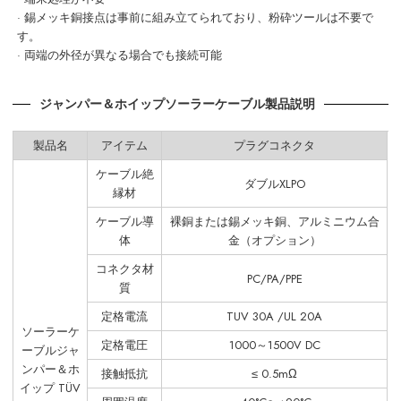
· 錫メッキ銅接点は事前に組み立てられており、粉砕ツールは不要で
す。
· 両端の外径が異なる場合でも接続可能
ジャンパー＆ホイップソーラーケーブル製品説明
製品名
アイテム
プラグコネクタ
ケーブル絶
ダブルXLPO
縁材
ケーブル導
裸銅または錫メッキ銅、アルミニウム合
体
金（オプション）
コネクタ材
PC/PA/PPE
質
定格電流
TUV 30A /UL 20A
ソーラーケ
定格電圧
1000～1500V DC
ーブルジャ
ンパー＆ホ
接触抵抗
≤ 0.5mΩ
イップ TÜV