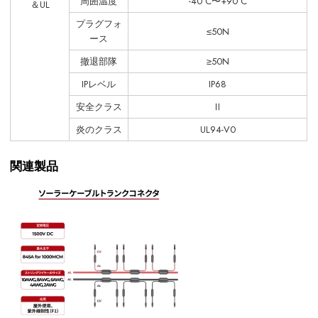
周囲温度
-40°C〜+90°C
＆UL
プラグフォ
≤50N
ース
撤退部隊
≥50N
IPレベル
IP68
安全クラス
Ⅱ
炎のクラス
UL94-V0
関連製品