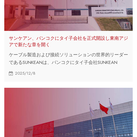
サンケアン、バンコクにタイ子会社を正式開設し東南アジ
アで新たな章を開く
ケーブル製造および接続ソリューションの世界的リーダー
であるSUNKEANは、バンコクにタイ子会社SUNKEAN
CONNECTIVITY (THAILAND) CO., LTD.を正式に設立しま
2025/12/8
した。この戦略的拡張は、同社のグローバル展開における
重要な節目であり、活気に満ちたタイ市場およびより広範
な市場へのサービス提供へのコミットメントを改めて示す
ものです。