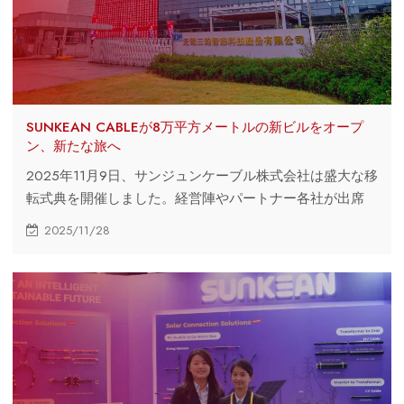
SUNKEAN CABLEが8万平方メートルの新ビルをオープ
ン、新たな旅へ
2025年11月9日、サンジュンケーブル株式会社は盛大な移
転式典を開催しました。経営陣やパートナー各社が出席
し、獅子舞や除幕式が行われたこの式典は、重要な節目を
2025/11/28
祝ったものです。サンジュンは、スマート接続分野におけ
るイノベーション、グローバル展開、そして持続可能な未
来に向けた三位一体のWin-Win理念に尽力しています。