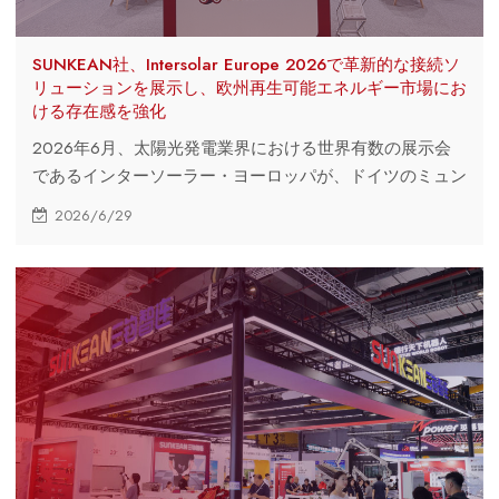
SUNKEAN社、Intersolar Europe 2026で革新的な接続ソ
リューションを展示し、欧州再生可能エネルギー市場にお
ける存在感を強化
2026年6月、太陽光発電業界における世界有数の展示会
であるインターソーラー・ヨーロッパが、ドイツのミュン
ヘンで盛況のうちに閉幕しました。今年のイベントにおい
2026/6/29
て、SUNKEANは太陽光発電（PV）、エネルギー貯蔵、EV
充電、大規模太陽光発電アプリケーション向けの包括的な
接続ソリューションを展示し、世界中のEPC請負業者、プ
ロジェクト開発者、機器メーカー、業界パートナーと交流
しました。