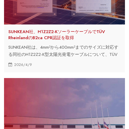
SUNKEAN社、H1Z2Z2-KソーラーケーブルでTÜV
RheinlandのB2ca CPR認証を取得
SUNKEAN社は、4mm²から400mm²までのサイズに対応す
る同社のH1Z2Z2-K型太陽光発電ケーブルについて、TÜV
Rheinland社のB2ca CPR認証を取得しました。この認証
2026/4/9
は、高度な難燃性能、規制への準拠、そしてヨーロッパ全
域における高水準の太陽光発電およびエネルギー貯蔵プロ
ジェクトへの適合性を証明するものです。