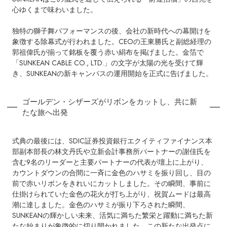
心ゆくまで味わいました。
独特の獅子舞パフォーマンスの後、会社の新時代への幕開けを
象徴する除幕式が行われました。CEOの王東勝氏と副総経理の
郭祖偉氏が揃って銘板を覆う赤い絹布を掲げました。金箔で
「SUNKEAN CABLE CO., LTD.」の文字が太陽の光を受けて輝
き、SUNKEANの新キャンパスの運用開始を正式に告げました。
ゴールデン・シザーズがリボンをカットし、共に新
たな旅へ出発
式典の最後には、SDIC証券投資銀行エクイティファイナンス本
部副本部長の林文丹氏や立新会計事務所パートナーの謝佳氏を
含む9名のリーダーと主要パートナーの代表が壇上に上がり、
カウントダウンの合間に一斉に金色のハサミを振り回し、目の
前で赤いリボンをきれいにカットしました。その瞬間、事前に
仕掛けられていた金色の花火が打ち上がり、祝賀ムードは最高
潮に達しました。金色のハサミが振り下ろされた瞬間、
SUNKEANの輝かしい未来、活気に満ちた繁栄と躍動に満ちた新
たな始まりが象徴的に切り開かれました。この新たな出発点に