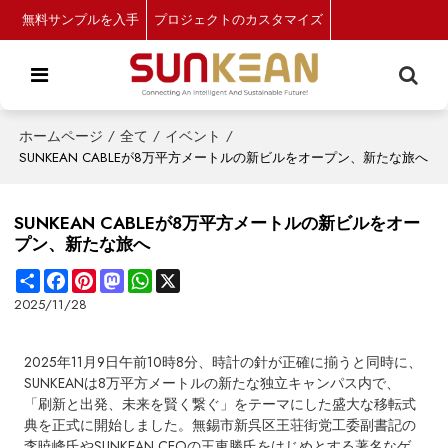
無料サンプルを入手
プロジェクトのカスタマイズ
ホームページ
/
全て
/
イベント
/
SUNKEAN CABLEが8万平方メートルの新ビルをオープン、新たな旅へ
SUNKEAN CABLEが8万平方メートルの新ビルをオー
プン、新たな旅へ
Share
Facebook
Pinterest
Mastodon
WhatsApp
X
2025/11/28
2025年11月9日午前10時8分、時計の針が正確に揃うと同時に、
SUNKEANは8万平方メートルの新たな独立キャンパス内で、
「刷新と出発、未来を賢く繋ぐ」をテーマにした盛大な移転式
典を正式に開始しました。無錫市新呉区王荘街党工委副書記の
李暁峰氏やSUNKEAN CEOの王東勝氏をはじめとする著名なゲ