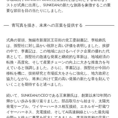
ストが式典に出席し、SUNKEANの新たな旅路を象徴するこの重
要な節目を目の当たりにしました。
青写真を描き、未来への言葉を提供する
式典の冒頭、無錫市新屋区王荘街の党工委副書記、李暁鋒氏
は、孫堅社に対し温かい祝辞と高い評価を表明しました。挨拶
の中で、李書記は、この地域におけるハイテク企業の優れた代
表として、孫堅社の急速な発展と継続的な革新は、地域経済の
転換・高度化、そして産業チェーンの向上に大きな推進力を与
えていると強調しました。さらに、李書記は、孫堅社が今回の
移転を機に、技術研究と市場拡大をさらに強化し、地方政府と
協力しながら、将来に向けて質の高い発展の新たな章を刻んで
いくことを期待すると述べました。
続いて、SUNKEANのCEOである王東勝氏は、創業以来12年間の
輝かしい歩みを振り返りました。部品取引から始まり、太陽光
発電ケーブル、ワイヤーハーネス相互接続、エネルギー貯蔵ワ
イヤーハーネス、充電接続、そしてAI高速銅線といった最先端
分野へと徐々に事業を拡大してきました。李克強首相の言葉に