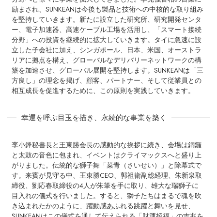
励まされ、SUNKEANは今後も製品と技術への中核的な取り組み
を堅持していきます。新たに設立した研究所、研究開発センタ
ー、電子加速器、高速ケーブル工場を活用し、「スマート接続
分野」への投資を継続的に拡大していきます。タイに急速に設
立した子会社に加え、シンガポール、日本、米国、オーストラ
リアに拠点を構え、グローバルなデリバリーネットワークの構
築を加速させ、グローバル展開を堅持します。SUNKEANは「三
方良し」の理念を掲げ、顧客、パートナー、そして従業員との
相互成長を促進するために、この原則を実践していきます。
幸運を呼ぶ目玉を描き、永続的な事業を築く
李小鋒秘書長と王東勝会長の感動的な挨拶に続き、会場は銅鑼
と太鼓の音色に包まれ、イベントはクライマックスへと盛り上
がりました。伝統的な獅子舞「菜青（さいせい）」と除幕式で
す。来賓が見守る中、王東勝CEO、郭祖衛副総経理、朱新泉取
締役、劉応春取締役の4人が朱筆を手に取り、雄大な瑞獅子に
目入れの儀式を行いました。すると、獅子たちはまるで魂を吹
き込まれたかのように、躍動感あふれる跳躍と舞いを見せ、
SUNKEANはこの儀式を通して伝えられる「財運招福」の吉兆を