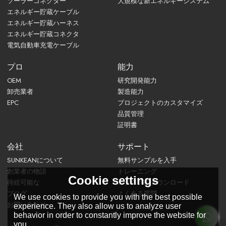
ソーラーコネクター
大規模な新エネルギーシステム
エネルギー貯蔵ケーブル
エネルギー貯蔵ハーネス
エネルギー貯蔵コネクタ
電気自動車充電ケーブル
プロ
能力
OEM
研究開発能力
卸売業者
製造能力
EPC
プロジェクトのカスタマイズ
品質管理
証明書
会社
サポート
SUNKEANについて
無料サンプルを入手
創業者の物語
トレーニング
Cookie settings
持続可能な
カタログのダウンロード
ブログ
よくある質問
We use cookies to provide you with the best possible
お問い合わせ
experience. They also allow us to analyze user
behavior in order to constantly improve the website for
you.