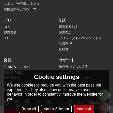
エネルギー貯蔵コネクタ
電気自動車充電ケーブル
プロ
能力
OEM
研究開発能力
卸売業者
製造能力
EPC
プロジェクトのカスタマイズ
品質管理
証明書
会社
サポート
SUNKEANについて
無料サンプルを入手
創業者の物語
トレーニング
Cookie settings
持続可能な
カタログのダウンロード
ブログ
よくある質問
We use cookies to provide you with the best possible
お問い合わせ
experience. They also allow us to analyze user
behavior in order to constantly improve the website for
you.
Reject All
Accept Selection
Accept all