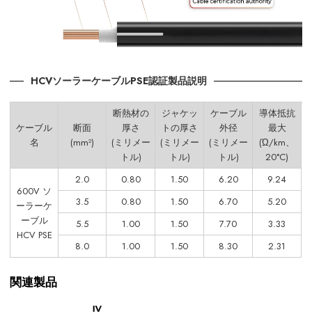
HCVソーラーケーブルPSE認証製品説明
断熱材の
ジャケッ
ケーブル
導体抵抗
ケーブル
断面
厚さ
トの厚さ
外径
最大
名
(mm²)
(ミリメー
(ミリメー
(ミリメー
(Ώ/km、
トル)
トル)
トル)
20°C)
2.0
0.80
1.50
6.20
9.24
600V ソ
3.5
0.80
1.50
6.70
5.20
ーラーケ
ーブル
5.5
1.00
1.50
7.70
3.33
HCV PSE
8.0
1.00
1.50
8.30
2.31
関連製品