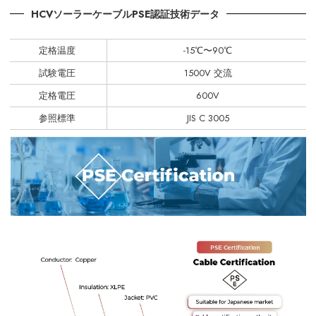
HCVソーラーケーブルPSE認証技術データ
定格温度
-15℃〜90℃
試験電圧
1500V 交流
定格電圧
600V
参照標準
JIS C 3005