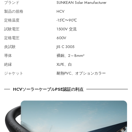
ブランド
SUNKEAN Solar Manufacturer
製品の規格
HCV
定格温度
-15℃〜90℃
試験電圧
1500V 交流
定格電圧
600V
炎試験
JIS C 3005
導体
裸銅、2～8mm²
絶縁
XLPE、白
ジャケット
耐熱PVC、オプションカラー
HCVソーラーケーブルPSE認証の利点