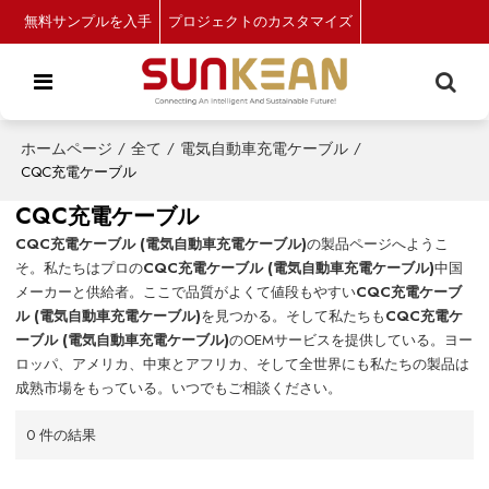
無料サンプルを入手
プロジェクトのカスタマイズ
ホームページ
/
全て
/
電気自動車充電ケーブル
/
CQC充電ケーブル
CQC充電ケーブル
CQC充電ケーブル (電気自動車充電ケーブル)
の製品ページへようこ
そ。私たちはプロの
CQC充電ケーブル (電気自動車充電ケーブル)
中国
メーカーと供給者。ここで品質がよくて値段もやすい
CQC充電ケーブ
ル (電気自動車充電ケーブル)
を見つかる。そして私たちも
CQC充電ケ
ーブル (電気自動車充電ケーブル)
のOEMサービスを提供している。ヨー
ロッパ、アメリカ、中東とアフリカ、そして全世界にも私たちの製品は
成熟市場をもっている。いつでもご相談ください。
0 件の結果