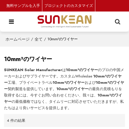
無料サンプルを入手
プロジェクトのカスタマイズ
ホームページ
/
全て
/
10mm²のワイヤー
10mm²のワイヤー
SUNKEAN Solar Manufacturer
は
10mm²のワイヤー
のプロの中国メ
ーカーおよびサプライヤーです。カスタムWholeslae
10mm²のワイヤ
ー
工場、プライベートラベル
10mm²のワイヤー
および
10mm²のワイヤ
ー
契約製造を提供しています。
10mm²のワイヤー
の最良の見積もりを
取得するには、今すぐお問い合わせください、我々は、
10mm²のワイ
ヤー
の最低価格ではなく、タイムリーに対応させていただきますが、私
たちはより良いサービスを提供します。
4 件の結果