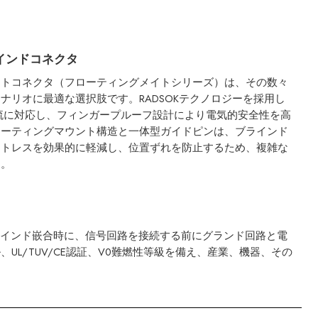
ラインドコネクタ
イトコネクタ（フローティングメイトシリーズ）は、その数々
ナリオに最適な選択肢です。RADSOKテクノロジーを採用し
電流に対応し、フィンガープルーフ設計により電気的安全性を高
ローティングマウント構造と一体型ガイドピンは、ブラインド
ストレスを効果的に軽減し、位置ずれを防止するため、複雑な
す。
ます。ブラインド嵌合時に、信号回路を接続する前にグランド回路と電
UL/TUV/CE認証、V0難燃性等級を備え、産業、機器、その