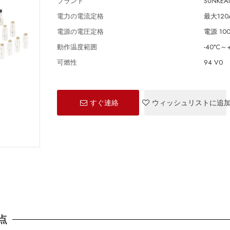
ブランド
SUNKEAN
電力の電流定格
最大120
電源の電圧定格
電源 10
動作温度範囲
-40°C～
可燃性
94 V0
すぐ連絡
ウィッシュリストに追
点