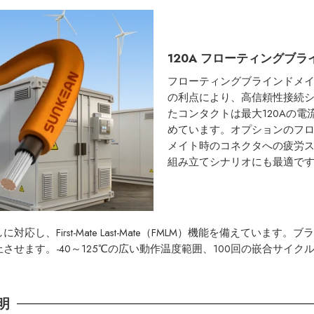
120A フローティングブ
フローティングブラインドメ
の利点により、高信頼性接続シ
たコンタクトは最大120Aの
めています。オプションのフ
メイト時のコネクタへの疲労
組み立てシナリオにも最適で
、First-Mate Last-Mate（FMLM）機能を備えてい
ます。-40～125℃の広い動作温度範囲、100回の嵌合サイクル、
明