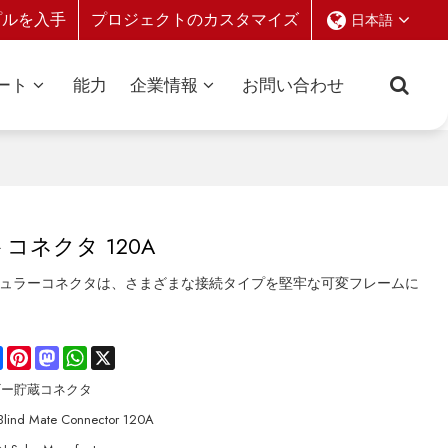
プルを入手
プロジェクトのカスタマイズ
日本語
ート
能力
企業情報
お問い合わせ
ネクタ 120A
ュラーコネクタは、さまざまな接続タイプを堅牢な可変フレームに
re
Facebook
Pinterest
Mastodon
WhatsApp
X
ギー貯蔵コネクタ
 Blind Mate Connector 120A