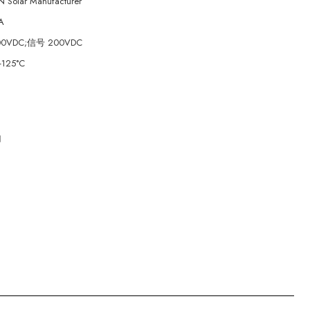
 Solar Manufacturer
A
00VDC;信号 200VDC
+125°C
加