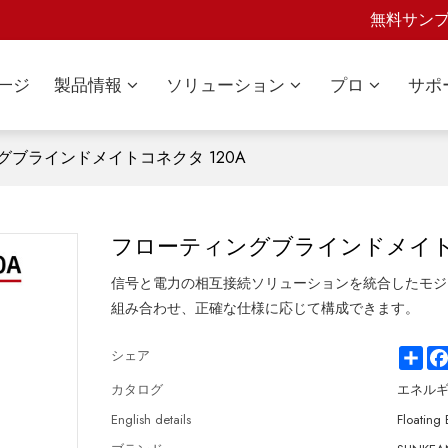
無料サン
一ジ
製品情報
ソリューション
プロ
サポ
グブラインドメイトコネクタ 120A
フローティングブラインドメイトコ
信号と電力の相互接続ソリューションを統合したモジ
組み合わせ、正確な仕様に応じて構成できます。
Sha
シェア
カタログ
エネル
English details
Floating