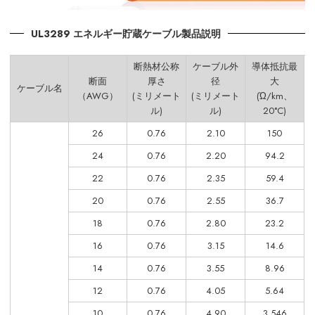
UL3289 エネルギー貯蔵ケーブル製品説明
断熱材公称
ケーブル外
導体抵抗最
断面
厚さ
径
大
ケーブル名
（AWG）
(ミリメート
(ミリメート
(Ώ/km、
ル)
ル)
20°C)
26
0.76
2.10
150
24
0.76
2.20
94.2
22
0.76
2.35
59.4
20
0.76
2.55
36.7
18
0.76
2.80
23.2
16
0.76
3.15
14.6
14
0.76
3.55
8.96
12
0.76
4.05
5.64
10
0.76
4.90
3.546