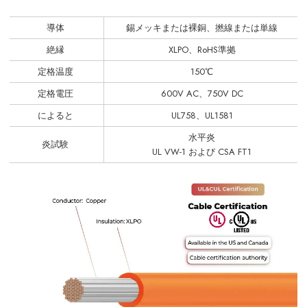
導体
錫メッキまたは裸銅、撚線または単線
絶縁
XLPO、RoHS準拠
定格温度
150℃
定格電圧
600V AC、750V DC
によると
UL758、UL1581
水平炎
炎試験
UL VW-1 および CSA FT1