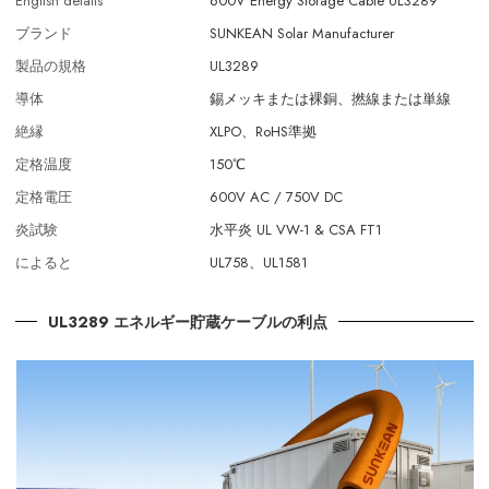
English details
600V Energy Storage Cable UL3289
ブランド
SUNKEAN Solar Manufacturer
製品の規格
UL3289
導体
錫メッキまたは裸銅、撚線または単線
絶縁
XLPO、RoHS準拠
定格温度
150℃
定格電圧
600V AC / 750V DC
炎試験
水平炎 UL VW-1 & CSA FT1
によると
UL758、UL1581
UL3289 エネルギー貯蔵ケーブルの利点