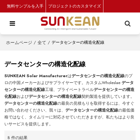
無料サンプルを入手
プロジェクトのカスタマイズ
ホームページ
/
全て
/
データセンターの構造化配線
データセンターの構造化配線
SUNKEAN Solar Manufacturer
は
データセンターの構造化配線
のプ
ロの中国メーカーおよびサプライヤーです。カスタムWholeslae
データ
センターの構造化配線
工場、プライベートラベル
データセンターの構造
化配線
および
データセンターの構造化配線
契約製造を提供しています。
データセンターの構造化配線
の最良の見積もりを取得するには、今すぐ
お問い合わせください、我々は、
データセンターの構造化配線
の最低価
格ではなく、タイムリーに対応させていただきますが、私たちはより良
いサービスを提供します。
8 件の結果